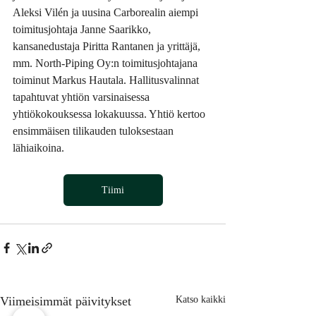
Aleksi Vilén ja uusina Carborealin aiempi 
toimitusjohtaja Janne Saarikko, 
kansanedustaja Piritta Rantanen ja yrittäjä, 
mm. North-Piping Oy:n toimitusjohtajana 
toiminut Markus Hautala. Hallitusvalinnat 
tapahtuvat yhtiön varsinaisessa 
yhtiökokouksessa lokakuussa. Yhtiö kertoo 
ensimmäisen tilikauden tuloksestaan 
lähiaikoina.
Tiimi
Viimeisimmät päivitykset
Katso kaikki