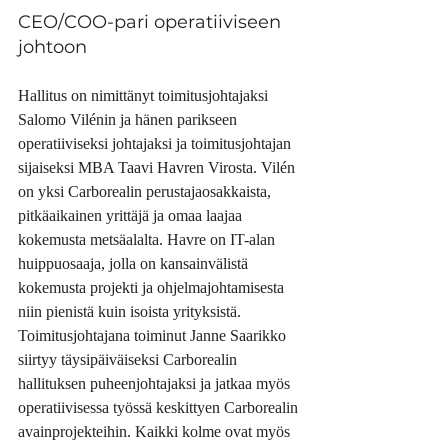
CEO/COO-pari operatiiviseen 
johtoon
Hallitus on nimittänyt toimitusjohtajaksi 
Salomo Vilénin ja hänen parikseen 
operatiiviseksi johtajaksi ja toimitusjohtajan 
sijaiseksi MBA Taavi Havren Virosta. Vilén 
on yksi Carborealin perustajaosakkaista, 
pitkäaikainen yrittäjä ja omaa laajaa 
kokemusta metsäalalta. Havre on IT-alan 
huippuosaaja, jolla on kansainvälistä 
kokemusta projekti ja ohjelmajohtamisesta 
niin pienistä kuin isoista yrityksistä. 
Toimitusjohtajana toiminut Janne Saarikko 
siirtyy täysipäiväiseksi Carborealin 
hallituksen puheenjohtajaksi ja jatkaa myös 
operatiivisessa työssä keskittyen Carborealin 
avainprojekteihin. Kaikki kolme ovat myös 