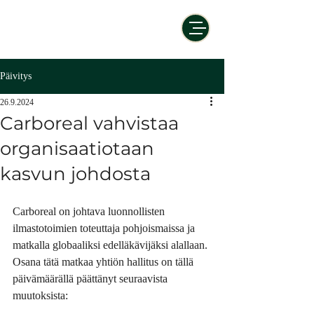
Päivitys
26.9.2024
Carboreal vahvistaa
organisaatiotaan
kasvun johdosta
Carboreal on johtava luonnollisten 
ilmastotoimien toteuttaja pohjoismaissa ja 
matkalla globaaliksi edelläkävijäksi alallaan. 
Osana tätä matkaa yhtiön hallitus on tällä 
päivämäärällä päättänyt seuraavista 
muutoksista: