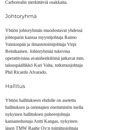
Carborealin merkittäviä osakkaita.
Johtoryhmä
Yhtiön johtoryhmän muodostavat yhdessä 
johtoparin kanssa myyntijohtaja Raimo 
Vainionpää ja ilmastotoimijohtaja Virpi 
Reinikainen. Johtoryhmää tukevina 
operatiivisina avainhenkilöinä jatkavat mm. 
talouspäällikkö Kari Valta, tutkimusjohtaja 
Phd Ricardo Alvarado.
Hallitus
Yhtiön hallitukseen ehdolle on asetettu 
hallituksen ja omistajien enemmistön tuella 
nykyinen hallituksen puheenjohtaja 
kansanedustaja Antti Kangas, nykyinen 
jäsen TMW Raahe Oy:n toimitusjohtaja 