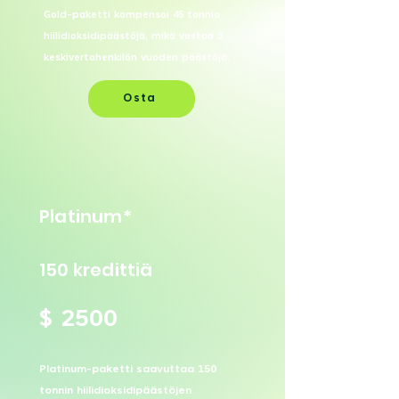
Gold-paketti kompensoi 45 tonnia
hiilidioksidipäästöjä, mikä vastaa 3
keskivertohenkilön vuoden päästöjä.
Osta
Platinum*
150 kredittiä
$ 2500
Platinum-paketti saavuttaa 150
tonnin hiilidioksidipäästöjen