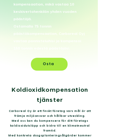
kompensaation, mikä vastaa 10
keskivertohenkilön yhden vuoden
päästöjä.
Ostamalla 75 tonnin
päästökompensaation, Carboreal Oyj
vastaa ponnisteluihisi ja kompensoi
150 tonnin edestä päästöjäsi.
Osta
Koldioxidkompensation
tjänster
Carboreal Oy är ett finskt företag vars mål är att
främja miljöansvar och hållbar utveckling.
Med oss kan du kompensera för ditt företags
koldioxidutsläpp och bidra till en klimatneutral
framtid.
Med konkreta skogsplanteringsåtgärder kommer