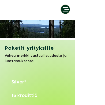
Paketit yrityksille
Vahva merkki vastuullisuudesta ja
luottamuksesta
Silver*
15 kredittiä