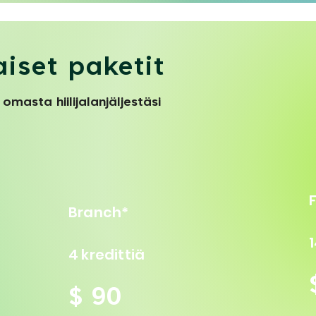
iset paketit
masta hiilijalanjäljestäsi
Branch*
1
4 kredittiä
$ 90