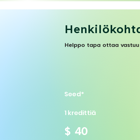
Henkilökohta
Helppo tapa ottaa vastuu o
Seed*
1 kredittiä
$ 40