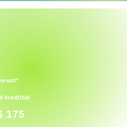
Forest*
4 kredittiä
$ 175