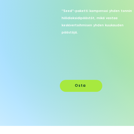
”Seed”-paketti kompensoi yhden tonnin
hiilidioksidipäästöt, mikä vastaa
keskivertoihmisen yhden kuukauden
päästöjä.
Osta