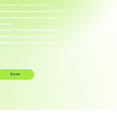
orest-paketti saavuttaa 14 tonnin
iilidioksidipäästöjen kompensaation, mikä
astaa keskivertohenkilön yhden vuoden
äästöjä.
stamalla 7 tonnin päästökompensaation,
arboreal Oyj vastaa ponnisteluihisi ja
ompensoi 14 tonnin edestä päästöjäsi.
Osta