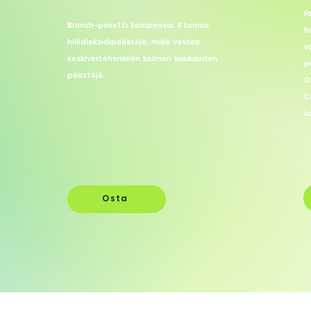
F
Branch-paketti kompensoi 4 tonnia
h
hiilidioksidipäästöjä, mikä vastaa
v
keskivertohenkilön kolmen kuukauden
p
päästöjä.
O
C
k
Osta