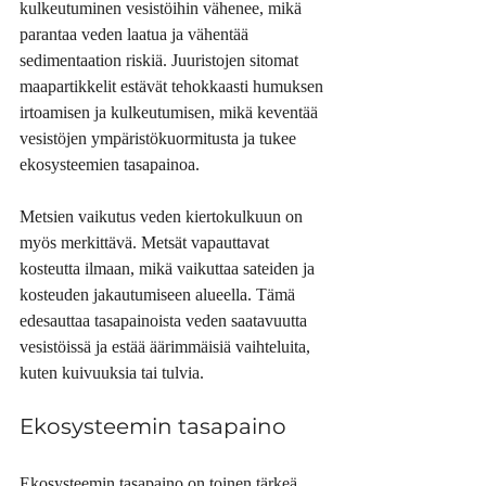
kulkeutuminen vesistöihin vähenee, mikä 
parantaa veden laatua ja vähentää 
sedimentaation riskiä. Juuristojen sitomat 
maapartikkelit estävät tehokkaasti humuksen 
irtoamisen ja kulkeutumisen, mikä keventää 
vesistöjen ympäristökuormitusta ja tukee 
ekosysteemien tasapainoa.
Metsien vaikutus veden kiertokulkuun on 
myös merkittävä. Metsät vapauttavat 
kosteutta ilmaan, mikä vaikuttaa sateiden ja 
kosteuden jakautumiseen alueella. Tämä 
edesauttaa tasapainoista veden saatavuutta 
vesistöissä ja estää äärimmäisiä vaihteluita, 
kuten kuivuuksia tai tulvia.
Ekosysteemin tasapaino
Ekosysteemin tasapaino on toinen tärkeä 