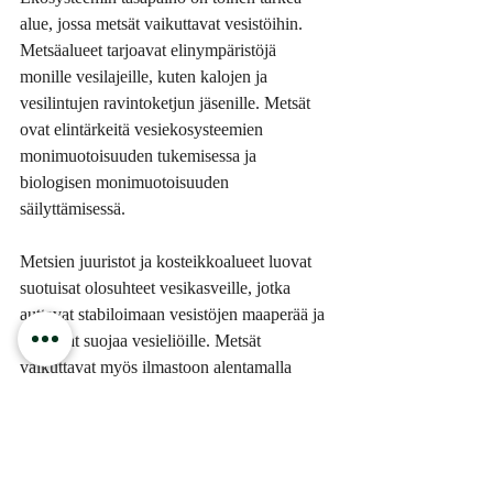
alue, jossa metsät vaikuttavat vesistöihin. 
Metsäalueet tarjoavat elinympäristöjä 
monille vesilajeille, kuten kalojen ja 
vesilintujen ravintoketjun jäsenille. Metsät 
ovat elintärkeitä vesiekosysteemien 
monimuotoisuuden tukemisessa ja 
biologisen monimuotoisuuden 
säilyttämisessä.
Metsien juuristot ja kosteikkoalueet luovat 
suotuisat olosuhteet vesikasveille, jotka 
auttavat stabiloimaan vesistöjen maaperää ja 
tarjoavat suojaa vesieliöille. Metsät 
vaikuttavat myös ilmastoon alentamalla 
ilmakehän lämpötilaa ja säätelemällä 
kosteuden määrää, mikä puolestaan 
vaikuttaa vesistöjen lämpötilaan ja 
elinoloihin. Tällaiset tekijät ovat elintärkeitä 