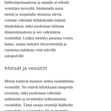
hiilikompensaatiossa ja samalla se edistää 
vesistöjen terveyttä. Istuttamalla uusia 
metsiä ja suojamalla olemassa olevia, 
voimme vähentää hiilidioksidin määrää 
ilmakehässä, mikä puolestaan hidastaa 
ilmastonmuutosta ja sen vaikutuksia 
vesistöihin. Lisäksi metsitys parantaa vesien 
laatua, suojaa rantojen ekosysteemejä ja 
varmistaa puhdasta vettä tuleville 
sukupolville.
Metsät ja vesistöt
Metsät toimivat luonnon omina suodattimina 
vesistöille. Ne estävät tehokkaasti maaperän 
eroosiota, mikä puolestaan vähentää 
sedimentin ja ravinteiden kulkeutumista 
vesistöihin. Tämä suojaa vesistöjä liialliselta 
sameudelta ja ravinteiden liikakertymältä, 