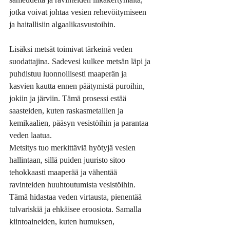
jotka voivat johtaa vesien rehevöitymiseen 
ja haitallisiin algaalikasvustoihin.
Lisäksi metsät toimivat tärkeinä veden 
suodattajina. Sadevesi kulkee metsän läpi ja 
puhdistuu luonnollisesti maaperän ja 
kasvien kautta ennen päätymistä puroihin, 
jokiin ja järviin. Tämä prosessi estää 
saasteiden, kuten raskasmetallien ja 
kemikaalien, pääsyn vesistöihin ja parantaa 
veden laatua.
Metsitys tuo merkittäviä hyötyjä vesien 
hallintaan, sillä puiden juuristo sitoo 
tehokkaasti maaperää ja vähentää 
ravinteiden huuhtoutumista vesistöihin. 
Tämä hidastaa veden virtausta, pienentää 
tulvariskiä ja ehkäisee eroosiota. Samalla 
kiintoaineiden, kuten humuksen, 